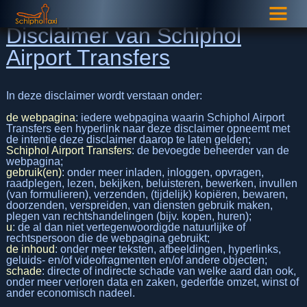
Disclaimer van Schiphol
Airport Transfers
In deze disclaimer wordt verstaan onder:
de webpagina
: iedere webpagina waarin Schiphol Airport
Transfers een hyperlink naar deze disclaimer opneemt met
de intentie deze disclaimer daarop te laten gelden;
Schiphol Airport Transfers
: de bevoegde beheerder van de
webpagina;
gebruik(en)
: onder meer inladen, inloggen, opvragen,
raadplegen, lezen, bekijken, beluisteren, bewerken, invullen
(van formulieren), verzenden, (tijdelijk) kopiëren, bewaren,
doorzenden, verspreiden, van diensten gebruik maken,
plegen van rechtshandelingen (bijv. kopen, huren);
u
: de al dan niet vertegenwoordigde natuurlijke of
rechtspersoon die de webpagina gebruikt;
de inhoud
: onder meer teksten, afbeeldingen, hyperlinks,
geluids- en/of videofragmenten en/of andere objecten;
schade
: directe of indirecte schade van welke aard dan ook,
onder meer verloren data en zaken, gederfde omzet, winst of
ander economisch nadeel.