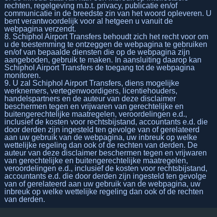
rechten, regelgeving m.b.t. privacy, publicatie en/of
communicatie in de breedste zin van het woord opleveren. U
bent verantwoordelijk voor al hetgeen u vanuit de
webpagina verzendt.
8. Schiphol Airport Transfers behoudt zich het recht voor om
u de toestemming te ontzeggen de webpagina te gebruiken
en/of van bepaalde diensten die op de webpagina zijn
aangeboden, gebruik te maken. In aansluiting daarop kan
Schiphol Airport Transfers de toegang tot de webpagina
monitoren.
9. U zal Schiphol Airport Transfers, diens mogelijke
werknemers, vertegenwoordigers, licentiehouders,
handelspartners en de auteur van deze disclaimer
beschermen tegen en vrijwaren van gerechtelijke en
buitengerechtelijke maatregelen, veroordelingen e.d.,
inclusief de kosten voor rechtsbijstand, accountants e.d. die
door derden zijn ingesteld ten gevolge van of gerelateerd
aan uw gebruik van de webpagina, uw inbreuk op welke
wettelijke regeling dan ook of de rechten van derden. De
auteur van deze disclaimer beschermen tegen en vrijwaren
van gerechtelijke en buitengerechtelijke maatregelen,
veroordelingen e.d., inclusief de kosten voor rechtsbijstand,
accountants e.d. die door derden zijn ingesteld ten gevolge
van of gerelateerd aan uw gebruik van de webpagina, uw
inbreuk op welke wettelijke regeling dan ook of de rechten
van derden.