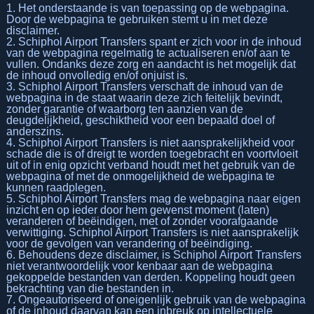
1. Het onderstaande is van toepassing op de webpagina.
Door de webpagina te gebruiken stemt u in met deze
disclaimer.
2. Schiphol Airport Transfers spant er zich voor in de inhoud
van de webpagina regelmatig te actualiseren en/of aan te
vullen. Ondanks deze zorg en aandacht is het mogelijk dat
de inhoud onvolledig en/of onjuist is.
3. Schiphol Airport Transfers verschaft de inhoud van de
webpagina in de staat waarin deze zich feitelijk bevindt,
zonder garantie of waarborg ten aanzien van de
deugdelijkheid, geschiktheid voor een bepaald doel of
anderszins.
4. Schiphol Airport Transfers is niet aansprakelijkheid voor
schade die is of dreigt te worden toegebracht en voortvloeit
uit of in enig opzicht verband houdt met het gebruik van de
webpagina of met de onmogelijkheid de webpagina te
kunnen raadplegen.
5. Schiphol Airport Transfers mag de webpagina naar eigen
inzicht en op ieder door hem gewenst moment (laten)
veranderen of beëindigen, met of zonder voorafgaande
verwittiging. Schiphol Airport Transfers is niet aansprakelijk
voor de gevolgen van verandering of beëindiging.
6. Behoudens deze disclaimer, is Schiphol Airport Transfers
niet verantwoordelijk voor kenbaar aan de webpagina
gekoppelde bestanden van derden. Koppeling houdt geen
bekrachting van die bestanden in.
7. Ongeautoriseerd of oneigenlijk gebruik van de webpagina
of de inhoud daarvan kan een inbreuk op intellectuele